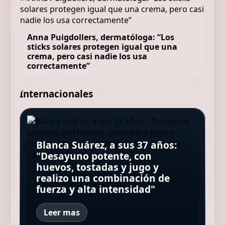
Anna Puigdollers, dermatóloga: “Los
sticks solares protegen igual que una
crema, pero casi nadie los usa
correctamente”
Internacionales
Pepe Rodríguez Rey, chef, 58
años, sobre su infancia: "Mi
madre montó un restaurante
Blanca Suárez, a sus 37 años:
para salvar a sus hijos del caos
"Desayuno potente, con
Unos 500 alemanes pedalearon
María Valverde, actriz, 39 años:
porque mi padre no traía
Día de San Lorenzo: por qué se
huevos, tostadas y jugo y
desnudos por Berlín para
“Creemos oír, pero hay que
ingresos a casa como fotógrafo
celebra el 10 de agosto y cuál
realizo una combinación de
reivindicar la diversidad de los
aprender a escuchar”
taurino"
es la oración para hacer hoy
fuerza y alta intensidad"
cuerpos
Leer mas