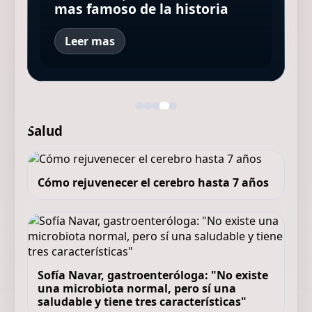
celebrar sus 80 años
reality sigue sin despegar
¿es o se hace?
mas famoso de la historia
amor
Leer mas
Salud
Cómo rejuvenecer el cerebro hasta 7 años
Sofía Navar, gastroenteróloga: "No existe
una microbiota normal, pero sí una
saludable y tiene tres características"