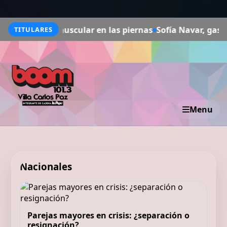
erza muscular en las piernas
Sofía Navar, gastroenterólo
TITULARES
Menu
Nacionales
Parejas mayores en crisis: ¿separación o
resignación?