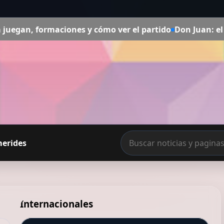
 cómo ver el partido
Don Juan: el hombre que corrió todo
merides
Internacionales