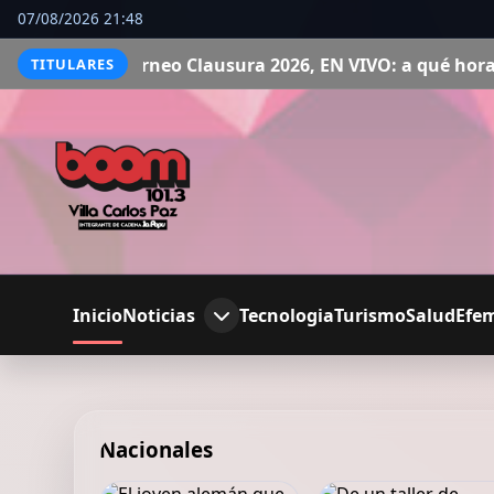
07/08/2026 21:48
 Clausura 2026, EN VIVO: a qué hora juegan, formaciones y
TITULARES
Inicio
Noticias
Tecnologia
Turismo
Salud
Efe
Nacionales