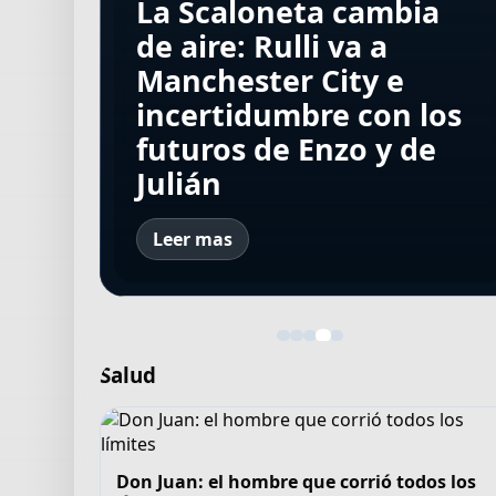
Rosario Central vs
Murió Miguel
Rivadavia vs
La Scaloneta cambia
ambulancia a ser el 9
Aldosivi, por el Torneo
Ignomiriello, el padre
Estudiantes (RC), por el
de aire: Rulli va a
de Boca: Enner
Clausura 2026, EN
de “La Tercera que
Torneo Clausura 2026,
Manchester City e
Valencia y su bizarro
VIVO: a qué hora
Mata” y uno de los
EN VIVO: a qué hora
incertidumbre con los
episodio de
juegan, formaciones y
grandes maestros del
juegan, formaciones y
futuros de Enzo y de
Eliminatorias con
cómo ver el partido
fútbol argentino
cómo ver el partido
Julián
Ecuador
Leer mas
Salud
Don Juan: el hombre que corrió todos los