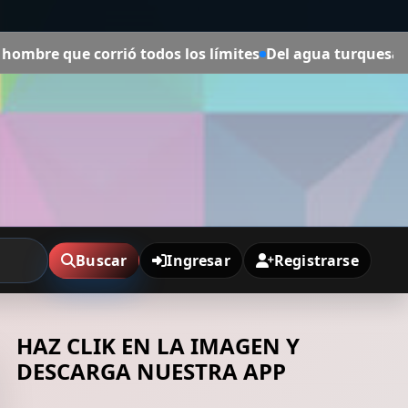
s los límites
Del agua turquesa al marrón fétido: el dra
Buscar
Ingresar
Registrarse
HAZ CLIK EN LA IMAGEN Y
DESCARGA NUESTRA APP