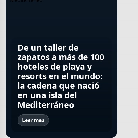
El pueblo
El joven alemán que
De un taller de
bonaerense con
llegó a Helsinki para
zapatos a más de 100
fiesta de pastelitos,
vender vidrios y creó
hoteles de playa y
chocolate caliente y
la tienda
resorts en el mundo:
termas para
departamental más
la cadena que nació
Efemérides del 7 de
escaparse el fin de
grande de los países
en una isla del
agosto
semana
nórdicos
Mediterráneo
Leer mas