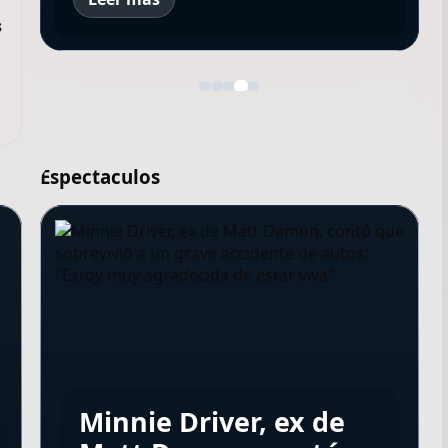
s
Espectaculos
Lo más visto en
Lo más visto en
Minnie Driver, ex de