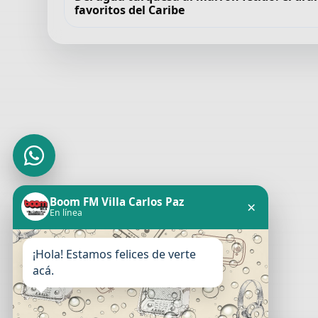
favoritos del Caribe
Boom FM Villa Carlos Paz
×
En línea
¡Hola! Estamos felices de verte
acá.