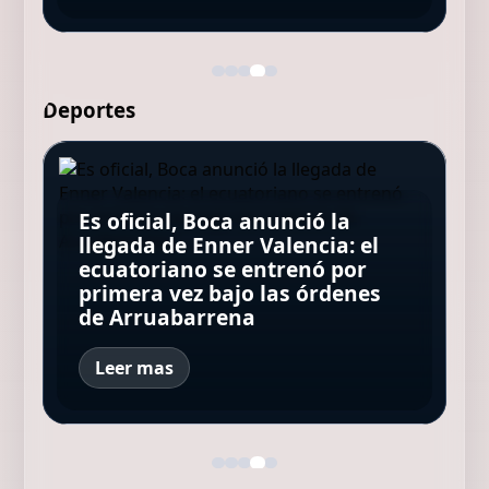
Deportes
Es oficial, Boca anunció la
La revelación de Paolo Maldini:
Quién es Jacy Maranhão, el
llegada de Enner Valencia: el
Rodrigo De Paul y su mejor
El brutal accidente de Tomás
Pep Guardiola estuvo a punto
futbolista brasileño que se
ecuatoriano se entrenó por
homenaje para Messi: metió
Fernández en TC2000: "El auto
de dirigir a la selección de
cayó al foso del vestuario al
primera vez bajo las órdenes
un gol con Inter Miami y tenía
pegó un latigazo"
Italia
festejar un gol anulado
de Arruabarrena
una sorpresa dedicada a Leo
Leer mas