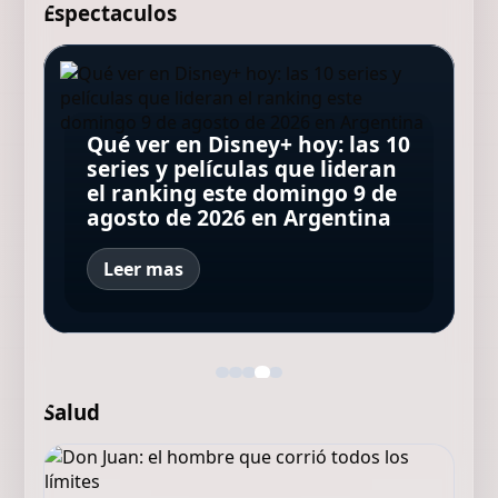
Espectaculos
"El mapa de los anhelos", una
Las dos actrices que
serie que bucea por la
Ryan Murphy aseguró que
Qué ver en Disney+ hoy: las 10
cautivaron y dejaron sin
Rating del sábado: cómo fue
oscuridades del duelo,
está considerando volver con
series y películas que lideran
palabras a Brad Pitt: “Cuando
el primer round entre Mirtha
dejando un hendija para la
Glee, la serie que muchos
el ranking este domingo 9 de
las conocí, me
Legrand y Andy Kusnetzoff
luz
dicen que está maldita
agosto de 2026 en Argentina
impresionaron”
Leer mas
Salud