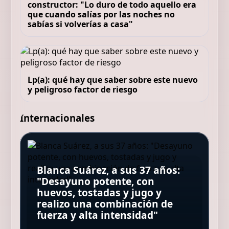
constructor: "Lo duro de todo aquello era
que cuando salías por las noches no
sabías si volverías a casa"
Lp(a): qué hay que saber sobre este nuevo
y peligroso factor de riesgo
Internacionales
Pepe Rodríguez Rey, chef, 58
años, sobre su infancia: "Mi
madre montó un restaurante
Blanca Suárez, a sus 37 años:
para salvar a sus hijos del caos
"Desayuno potente, con
Unos 500 alemanes pedalearon
Día de San Lorenzo: por qué se
porque mi padre no traía
María Valverde, actriz, 39 años:
huevos, tostadas y jugo y
desnudos por Berlín para
celebra el 10 de agosto y cuál
ingresos a casa como fotógrafo
“Creemos oír, pero hay que
realizo una combinación de
reivindicar la diversidad de los
es la oración para hacer hoy
taurino"
aprender a escuchar”
fuerza y alta intensidad"
cuerpos