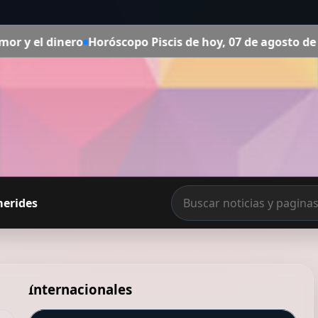
oróscopo Piscis de hoy, 07 de agosto de 2026: las predicci
merides
Internacionales