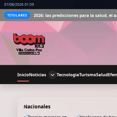
07/08/2026 01:59
26: las predicciones para la salud, el amor y el dinero
H
TITULARES
Inicio
Noticias
Tecnologia
Turismo
Salud
Efe
Nacionales