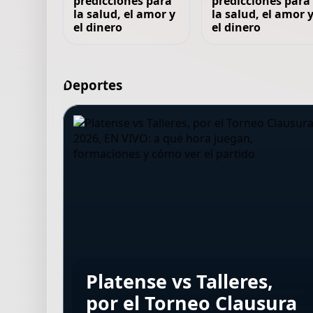
predicciones para
predicciones para
la salud, el amor y
la salud, el amor 
el dinero
el dinero
Deportes
Sarmiento vs
La historia de película
La historia de Faten
Vélez vs
Platense vs Talleres,
Independiente
del argentino que hizo
Ben Omar el Azizi, la
Independiente, por el
por el Torneo Clausura
Rivadavia por el