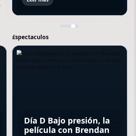
y
Espectaculos
Qué ver en Disney+
Día D Bajo presión, la
hoy: las 10 series y
Rating del miércoles:
Tres días de
película con Brendan