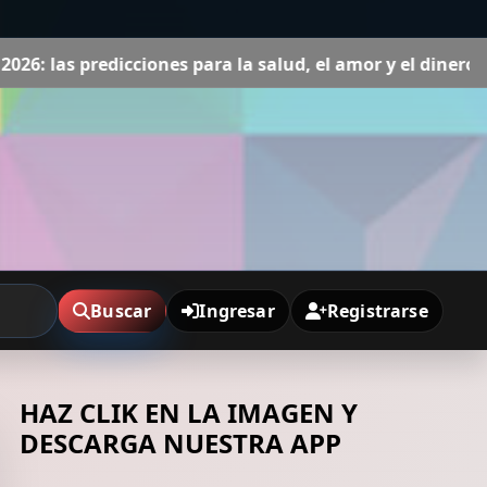
ones para la salud, el amor y el dinero
Horóscopo Acuario
Buscar
Ingresar
Registrarse
HAZ CLIK EN LA IMAGEN Y
DESCARGA NUESTRA APP