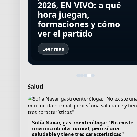
ascender a Aruba en la
gran promesa del
Torneo Clausura 2026,
2026, EN VIVO: a qué
Torneo Clausura 2026,
Copa Davis y preparó el
fútbol marroquí que
EN VIVO: a qué hora
hora juegan,
EN VIVO: a qué hora
equipo en un
murió ahogada en el
juegan, formaciones y
formaciones y cómo
juegan, formaciones y
container de Cañuelas
cruce masivo a Ceuta
cómo ver el partido
ver el partido
cómo ver el partido
Leer mas
Salud
Sofía Navar, gastroenteróloga: "No existe
una microbiota normal, pero sí una
saludable y tiene tres características"