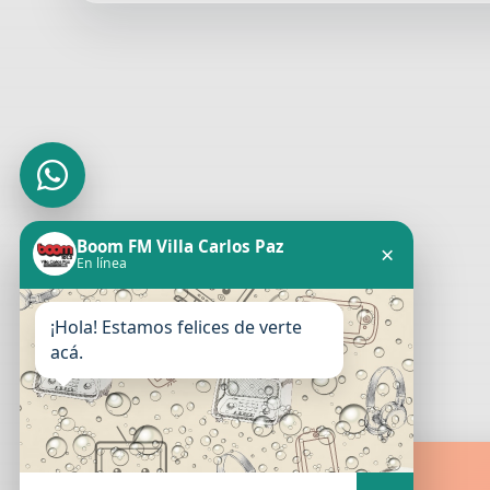
Boom FM Villa Carlos Paz
×
En línea
¡Hola! Estamos felices de verte
acá.
Boom FM