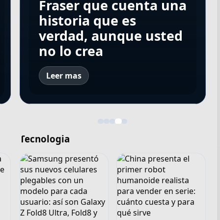
películas que lideran
Iván de Pineda, Guido
espectáculos de danza
Fraser que cuenta una
La invitación, o Te
el ranking este jueves
Kaczka y Santiago del
contemporánea
historia que es
invito a mi fiestita
6 de agosto de 2026
Moro, los tres en el
gratuitos en plena
verdad, aunque usted
(sexual) con Penélope
en Argentina
Top Five
calle Corrientes
no lo crea
Cruz
Leer mas
Tecnologia