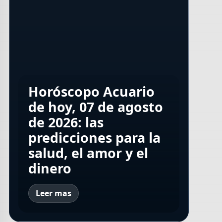
Sofía Navar,
gastroenteróloga:
Horóscopo Acuario
"No existe una
Horóscopo de hoy,
de hoy, 07 de agosto
microbiota normal,
viernes 07 de agosto:
de 2026: las
pero sí una saludable
Parejas mayores en
las predicciones para
predicciones para la
y tiene tres
crisis: ¿separación o
la salud, el amor y el
salud, el amor y el
características"
resignación?
dinero
dinero
Leer mas