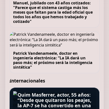
Manuel, jubilado con 43 años cotizados:
"Parece que el sistema castiga más los
meses que faltan para la edad oficial que
todos los años que hemos trabajado y
cotizado"
Patrick Vandenameele, doctor en
ingeniería electrónica: “La IA dará un
paso más; el próximo será la inteligencia
sintética”
Internacionales
Quim Masferrer, actor, 55 años:
Mario Picazo, meteorólogo:
“Desde que quitaron los peajes,
“Con olas de calor cada vez
María José Salgado,
la AP-7 se ha convertido en una
Confirman las muertes de los