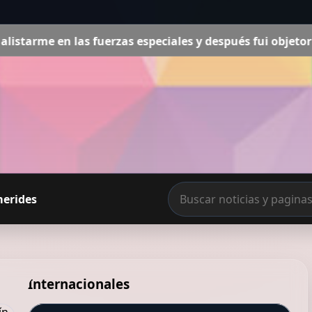
especiales y después fui objetor de conciencia”
Ester Exp
merides
Internacionales