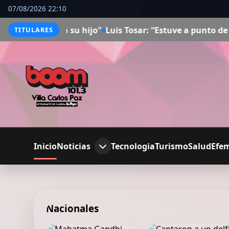
07/08/2026 22:10
"
Luis Tosar: “Estuve a punto de alistarme en las fuerzas 
TITULARES
Inicio
Noticias
Tecnologia
Turismo
Salud
Efe
Nacionales