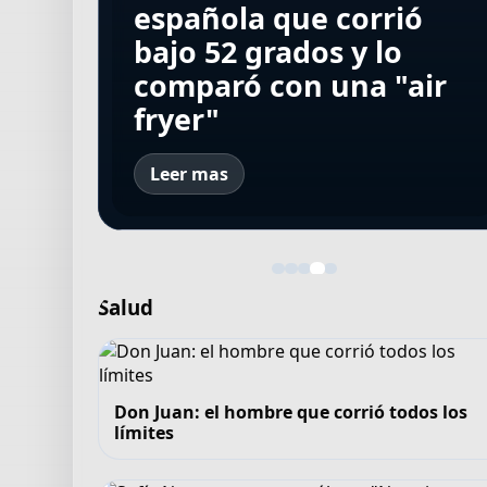
Valencia y su bizarro
tiempo récord: llegó a
tras casi dos años: "Es
española que corrió
de la historia de su
episodio de
Río, firmó con Vasco
una nueva
bajo 52 grados y lo
padre preso a su
Eliminatorias con
Da Gama y ya habló de
oportunidad, un nuevo
comparó con una "air
glamorosa vida junto a
Ecuador
su nuevo club
desafío para mí"
fryer"
CR7
Leer mas
Salud
Don Juan: el hombre que corrió todos los
límites