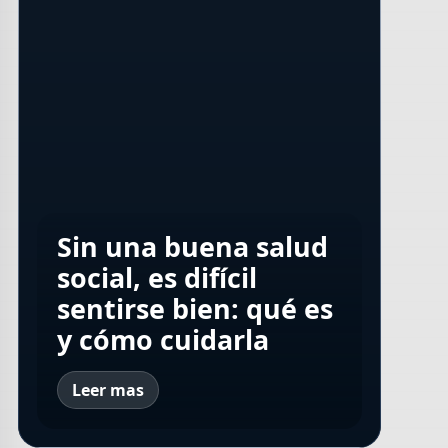
Lp(a): qué hay que
Sarcopenia: cómo
Sin una buena salud
saber sobre este
Caída del cabello:
recuperar la fuerza
social, es difícil
nuevo y peligroso
mitos y verdades
muscular en las
sentirse bien: qué es
factor de riesgo
para evitarla
piernas
y cómo cuidarla
Leer mas