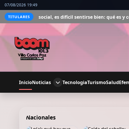
07/08/2026 19:49
social, es difícil sentirse bien: qué es y cómo cuidarla
S
TITULARES
Inicio
Noticias
Tecnologia
Turismo
Salud
Efe
Nacionales