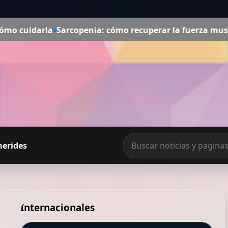
arcopenia: cómo recuperar la fuerza muscular en las pi
merides
Internacionales