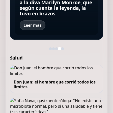
Los Beatles: cinco secretos
series y películas que lideran
a la diva Marilyn Monroe, que
a un grave accidente de
que esconde la icónica foto de
el ranking este sábado 8 de
Sharon Tate y su terrible final
según cuenta la leyenda, la
autos: "Estoy muy agradecida
la tapa de "Abbey Road"
agosto de 2026 en Argentina
en manos del Clan Manson
tuvo en brazos
de estar viva"
Leer mas
Salud
Don Juan: el hombre que corrió todos los
límites