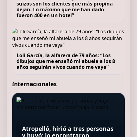
suizos son los clientes que más propina
dejan. Lo máximo que me han dado
fueron 400 en un hotel”
Loli García, la alfarera de 79 años: “Los
dibujos que me enseñó mi abuela a los 8
años seguirán vivos cuando me vaya”
Internacionales
Quim Masferrer, actor, 55 años:
“Desde que quitaron los peajes,
María José Salgado,
la AP-7 se ha convertido en una
Confirman las muertes de los
farmacéutica: “Para lucir un
especie de túnel del tiempo en
pilotos del helicóptero que
Una colilla provocó el incendio
buen cabello debes saber si
el que sabes cuándo entras,
quedó atrapado en medio del
Atropelló, hirió a tres personas
que dejó 168 muertos en Hong
necesitas hidratación o
pero nunca cuánto tardarás en
incendio forestal, tras
y huyó: lo encontraron
Kong: qué determinó la