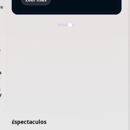
o
e
a
y
Espectaculos