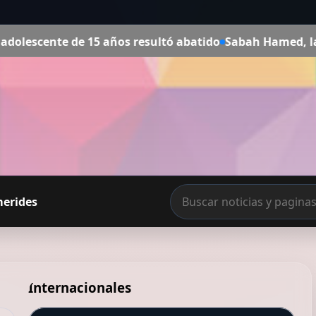
 abatido
Sabah Hamed, la ceutí que ha convertido su cas
merides
Internacionales