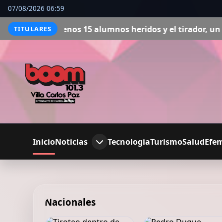
07/08/2026 06:59
heridos y el tirador, un adolescente de 15 años resultó
TITULARES
Inicio
Noticias
Tecnologia
Turismo
Salud
Efe
Nacionales