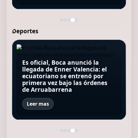
Deportes
Es oficial, Boca anunció la
La revelación de Paolo Maldini:
Quién es Jacy Maranhão, el
llegada de Enner Valencia: el
Rodrigo De Paul y su mejor
El brutal accidente de Tomás
Pep Guardiola estuvo a punto
futbolista brasileño que se
ecuatoriano se entrenó por
homenaje para Messi: metió
Fernández en TC2000: "El auto
de dirigir a la selección de
cayó al foso del vestuario al
primera vez bajo las órdenes
un gol con Inter Miami y tenía
pegó un latigazo"
Italia
festejar un gol anulado
de Arruabarrena
una sorpresa dedicada a Leo
Leer mas