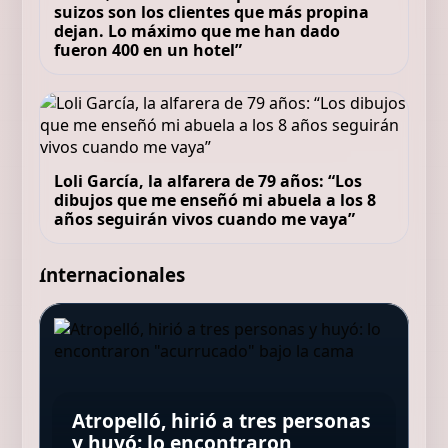
suizos son los clientes que más propina
dejan. Lo máximo que me han dado
fueron 400 en un hotel”
Loli García, la alfarera de 79 años: “Los
dibujos que me enseñó mi abuela a los 8
años seguirán vivos cuando me vaya”
Internacionales
Quim Masferrer, actor, 55 años:
“Desde que quitaron los peajes,
María José Salgado,
la AP-7 se ha convertido en una
Confirman las muertes de los
farmacéutica: “Para lucir un
especie de túnel del tiempo en
pilotos del helicóptero que
Una colilla provocó el incendio
buen cabello debes saber si
el que sabes cuándo entras,
quedó atrapado en medio del
Atropelló, hirió a tres personas
que dejó 168 muertos en Hong
necesitas hidratación o
pero nunca cuánto tardarás en
incendio forestal, tras
y huyó: lo encontraron
Kong: qué determinó la