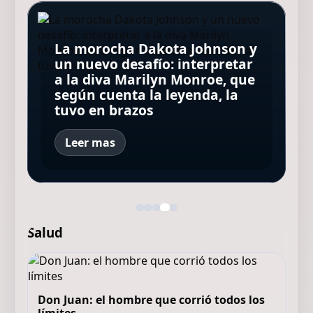
La morocha Dakota Johnson y
Minnie Driver, ex de Matt
Qué ver en Disney+ hoy: las 10
un nuevo desafío: interpretar
Damon, contó que sobrevivió
Los Beatles: cinco secretos
series y películas que lideran
a la diva Marilyn Monroe, que
a un grave accidente de
que esconde la icónica foto de
el ranking este sábado 8 de
Sharon Tate y su terrible final
según cuenta la leyenda, la
autos: "Estoy muy agradecida
la tapa de "Abbey Road"
agosto de 2026 en Argentina
en manos del Clan Manson
tuvo en brazos
de estar viva"
Leer mas
Salud
Don Juan: el hombre que corrió todos los