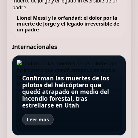
Lionel Messi y la orfandad: el dolor por la
muerte de Jorge y el legado irreversible de
un padre
Internacionales
Quim Masferrer, actor, 55 años:
“Desde que quitaron los peajes,
María José Salgado,
la AP-7 se ha convertido en una
Confirman las muertes de los
farmacéutica: “Para lucir un
especie de túnel del tiempo en
pilotos del helicóptero que
Una colilla provocó el incendio
buen cabello debes saber si
Atropelló, hirió a tres personas
el que sabes cuándo entras,
quedó atrapado en medio del
que dejó 168 muertos en Hong
necesitas hidratación o
y huyó: lo encontraron
pero nunca cuánto tardarás en
incendio forestal, tras
Kong: qué determinó la
proteínas”
"acurrucado" bajo la cama
llegar”
estrellarse en Utah
investigación
Leer mas