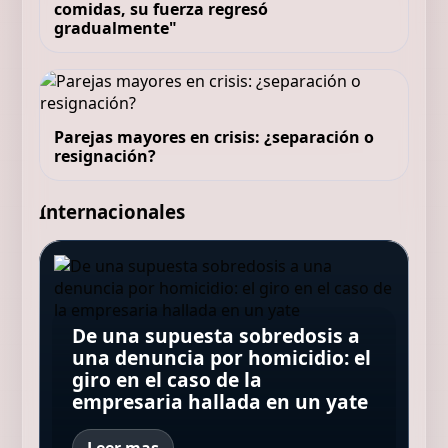
comidas, su fuerza regresó
gradualmente"
Parejas mayores en crisis: ¿separación o
resignación?
Internacionales
Tiró un billete de lotería a la
Antonio, ingeniero español en
basura sin saber que había
De una supuesta sobredosis a
Suiza desde hace más de 10
ganado un millón de euros y
La NASA confirma que restos
Avenida Brasil 2 suma nuevos
una denuncia por homicidio: el
años: “Los salarios son altos
los recolectores lo ayudaron a
de un cohete de SpaceX
actores: quiénes acompañarán
giro en el caso de la
porque también lo es el costo
recuperarlo
impactaron en la Luna
al elenco original
empresaria hallada en un yate
de vida”