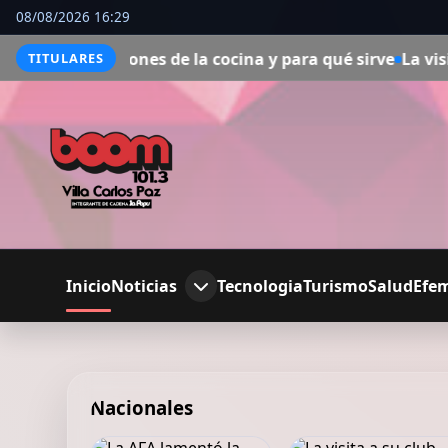
08/08/2026 16:29
es de la cocina y para qué sirve
La visita a su club Leon
TITULARES
Inicio
Noticias
Tecnologia
Turismo
Salud
Efe
Nacionales