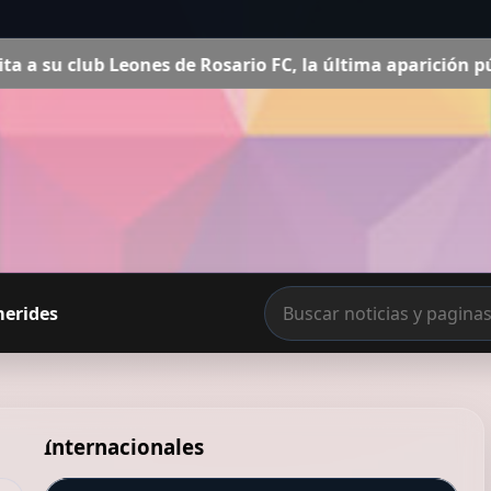
es de Rosario FC, la última aparición pública de Jorge Me
merides
Internacionales