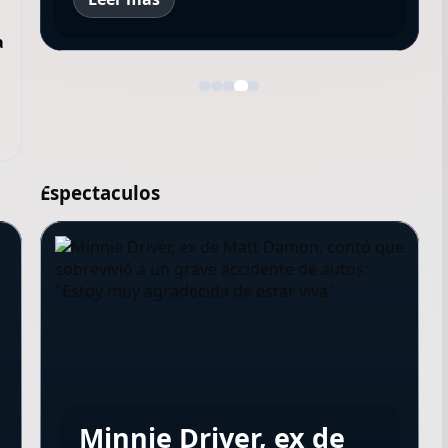
a
Espectaculos
La morocha Dakota
Minnie Driver, ex de