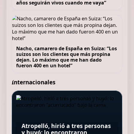
años seguirán vivos cuando me vaya”
Nacho, camarero de España en Suiza: “Los
suizos son los clientes que más propina
dejan. Lo máximo que me han dado
fueron 400 en un hotel”
Internacionales
Quim Masferrer, actor, 55 años:
“Desde que quitaron los peajes,
María José Salgado,
la AP-7 se ha convertido en una
Confirman las muertes de los
farmacéutica: “Para lucir un
especie de túnel del tiempo en
pilotos del helicóptero que
Una colilla provocó el incendio
buen cabello debes saber si
el que sabes cuándo entras,
quedó atrapado en medio del
Atropelló, hirió a tres personas
que dejó 168 muertos en Hong
necesitas hidratación o
pero nunca cuánto tardarás en
incendio forestal, tras
y huyó: lo encontraron
Kong: qué determinó la