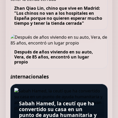
Zhan Qiao Lin, chino que vive en Madrid:
"Los chinos no van a los hospitales en
España porque no quieren esperar mucho
tiempo y tener la tienda cerrada"
Después de años viviendo en su auto,
Vera, de 85 años, encontró un lugar
propio
Internacionales
Ángel Guirado, psicólogo:
“Cuando una persona se mete
en la cama y empieza a dar
Sabah Hamed, la ceutí que ha
Blue Origin reveló qué causó la
vueltas a un problema el
convertido su casa en un
Murió Sydney Towle, la
Qué fue de la vida de Tifón, de
explosión del cohete New
cerebro activa un mecanismo
punto de ayuda humanitaria y
influencer que compartía su