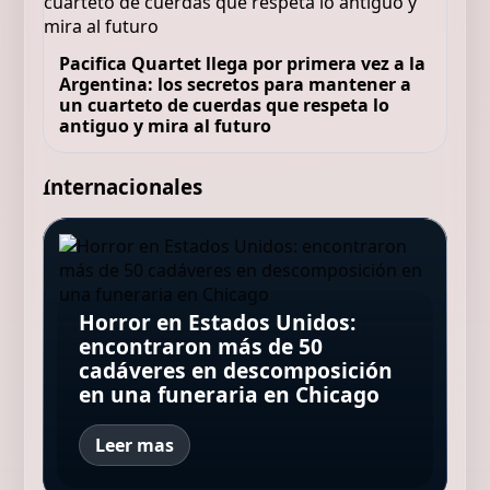
Pacifica Quartet llega por primera vez a la
Argentina: los secretos para mantener a
un cuarteto de cuerdas que respeta lo
antiguo y mira al futuro
Internacionales
Tienen 18 y 19 años, son
Demis Hassabis, jefe de IA de
argentinos y obtuvieron un
Google: "Nadie en el mundo
reconocimiento en el Mundial
Creció en un palacio, escribió
sabe con certeza qué va a
de Robótica en Corea del Sur:
cinco novelas y murió sin
Horror en Estados Unidos:
Desvelan el sueldo que pide
pasar de aquí en adelante, y
"Fuimos con la expectativa de
publicar ninguna: décadas
encontraron más de 50
Fernando Alonso para renovar
hasta los expertos no están de
priorizar el aprendizaje por
después, su nieto hizo que el
cadáveres en descomposición
con Aston Martin y hasta
acuerdo"
encima del resultado"
mundo la leyera
en una funeraria en Chicago
cuándo quiere firmar
Leer mas