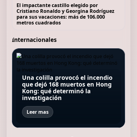
El impactante castillo elegido por
Cristiano Ronaldo y Georgina Rodríguez
para sus vacaciones: más de 106.000
metros cuadrados
Internacionales
Carlos Soria Fontán, alpinista,
Mario Picazo, meteorólogo:
87 años: “Amigos de mi edad
“Con olas de calor cada vez
han desaparecido o están
más frecuentes y lluvias
encerrados en casa; yo tengo
Una colilla provocó el incendio
Un dron filmó por primera vez
torrenciales más intensas, las
prótesis en la rodilla y sigo
que dejó 168 muertos en Hong
Atropelló, hirió a tres personas
el nacimiento de una ballena
cubiertas vegetales ofrecen
subiendo montañas de 8.000
Kong: qué determinó la
y huyó: lo encontraron
jorobada en medio del mar
una doble protección”
metros”
investigación
"acurrucado" bajo la cama
Leer mas