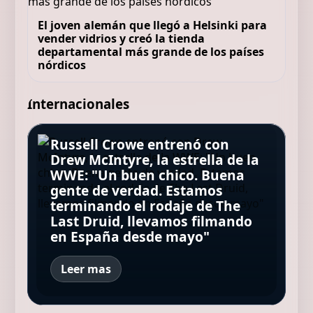
El joven alemán que llegó a Helsinki para
vender vidrios y creó la tienda
departamental más grande de los países
nórdicos
Internacionales
Russell Crowe entrenó con
La película de Jean-Jacques
Drew McIntyre, la estrella de la
Annaud, basada en un libro
Una mujer embarazada cayó
WWE: "Un buen chico. Buena
Ayrton Senna, leyenda de la
La Justicia condenó a dos
que ha vendido 3 millones de
desde el noveno piso de un
gente de verdad. Estamos
Fórmula 1: "Siempre busca
streamers por humillar y
copias y ha sido traducido a
edificio y murió, pero su bebé
terminando el rodaje de The
mucha fuerza, mucha
maltratar a un influencer
más de 50 idiomas, está
sobrevivió milagrosamente:
Last Druid, llevamos filmando
determinación y haz todo con
hasta su muerte
disponible en Netflix
"Es una niña feliz y sana"
en España desde mayo"
mucho amor"
Leer mas