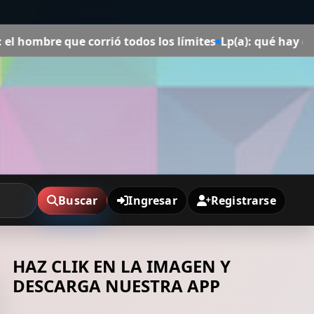
e corrió todos los límites
Lp(a): qué hay que saber sobr
Buscar
Ingresar
Registrarse
HAZ CLIK EN LA IMAGEN Y
DESCARGA NUESTRA APP