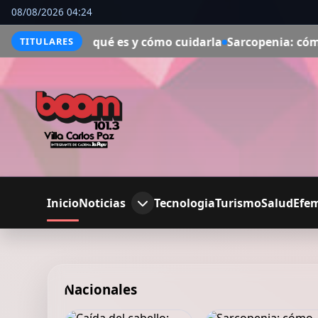
08/08/2026 04:24
bien: qué es y cómo cuidarla
Sarcopenia: cómo recuperar 
TITULARES
Inicio
Noticias
Tecnologia
Turismo
Salud
Efe
Nacionales