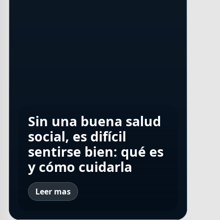
Sarcopenia: cómo
Sin una buena salud
Caída del cabello:
recuperar la fuerza
social, es difícil
Efemérides del 8 de
mitos y verdades
muscular en las
sentirse bien: qué es
agosto
para evitarla
piernas
y cómo cuidarla
Leer mas