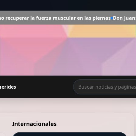
la fuerza muscular en las piernas
Don Juan: el hombre qu
merides
Internacionales