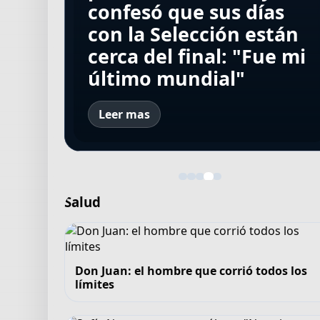
fue presentado en
Sudamericana y dio a
Aires para sumarse a
confesó que sus días
Manchester City e
Fiorentina y reveló por
los convocados ante
Boca: "Voy a dar todo
con la Selección están
incertidumbre con los
qué eligió el club: "No
Tigre con uno de los
de mí para lograr
cerca del final: "Fue mi
futuros de Enzo y de
lo dudé"
nuevos refuerzos
campeonatos"
último mundial"
Julián
Leer mas
Salud
Don Juan: el hombre que corrió todos los
límites