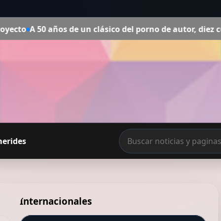
e un clásico del porno de autor, diez curiosidades sobre E
merides
Internacionales