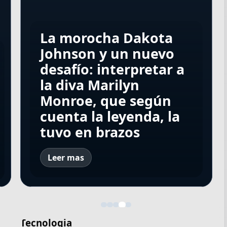
La morocha Dakota
Minnie Driver, ex de
Qué ver en Disney+
Johnson y un nuevo
Matt Damon, contó
hoy: las 10 series y
desafío: interpretar a
que sobrevivió a un
Los Beatles: cinco
películas que lideran
Sharon Tate y su
la diva Marilyn
grave accidente de
secretos que esconde
el ranking este
terrible final en
Monroe, que según
autos: "Estoy muy
la icónica foto de la
sábado 8 de agosto de
manos del Clan
cuenta la leyenda, la
agradecida de estar
tapa de "Abbey Road"
2026 en Argentina
Manson
tuvo en brazos
viva"
Leer mas
Tecnologia