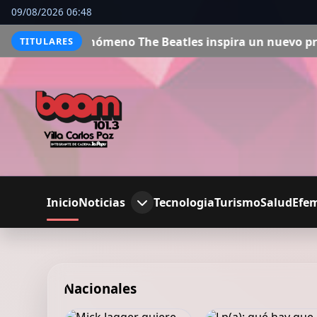
09/08/2026 06:48
ómeno The Beatles inspira un nuevo proyecto
A 50 años d
TITULARES
Inicio
Noticias
Tecnologia
Turismo
Salud
Efe
Nacionales