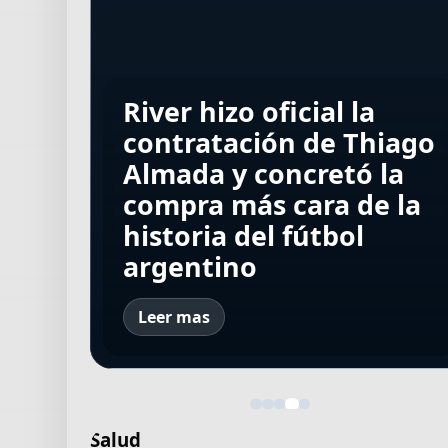
Rodrigo De Paul y su
La FIFA salió a blindar
River hizo oficial la
mejor homenaje para
a Infantino en medio
contratación de Thiago
El conmovedor
Messi: metió un gol
F1 GP de Países Bajos:
de la crisis y advirtió
Almada y concretó la
mensaje de Newell's y
con Inter Miami y tenía
horarios de la carrera,
que no tolerará
compra más cara de la
su bandera a media
una sorpresa dedicada
cómo y dónde ver la
maniobras para
historia del fútbol
asta por la muerte de
a Leo
Fórmula 1
desplazarlo
argentino
Jorge Messi
Leer mas
Salud