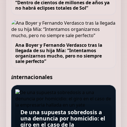
“Dentro de cientos de millones de años ya
no habrá eclipses totales de Sol”
Ana Boyer y Fernando Verdasco tras la
llegada de su hija Mía: “Intentamos
organizarnos mucho, pero no siempre
sale perfecto”
Internacionales
Pep Guardiola, 55 años: “Mi
padre tiene 95 años y todavía
Tiró un billete de lotería a la
me dice: 'Sé una buena
basura sin saber que había
De una supuesta sobredosis a
persona, sé amable con la
La NASA confirma que restos
ganado un millón de euros y
Avenida Brasil 2 suma nuevos
una denuncia por homicidio: el
gente siempre'; es el mejor
de un cohete de SpaceX
los recolectores lo ayudaron a
actores: quiénes acompañarán
giro en el caso de la