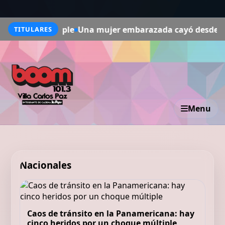
iple
Una mujer embarazada cayó desde el noveno piso de
TITULARES
Menu
Nacionales
Caos de tránsito en la Panamericana: hay
cinco heridos por un choque múltiple