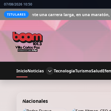
07/08/2026 10:50
 larga, en una maratón, o una ultra, reponer los litros 
TITULARES
Inicio
Noticias
Tecnologia
Turismo
Salud
Efe
Nacionales