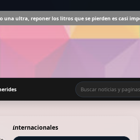
que se pierden es casi imposible"
Después de años vivien
merides
Internacionales