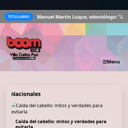
nas
Manuel Martín Luque, odontólogo: "La boca nos perm
TITULARES
Menu
Nacionales
Caída del cabello: mitos y verdades para
evitarla