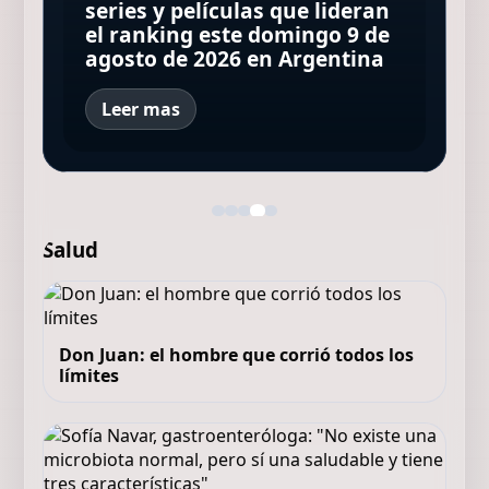
Rating del sábado: cómo fue
oscuridades del duelo,
está considerando volver con
series y películas que lideran
palabras a Brad Pitt: “Cuando
el primer round entre Mirtha
dejando un hendija para la
Glee, la serie que muchos
el ranking este domingo 9 de
las conocí, me
Legrand y Andy Kusnetzoff
luz
dicen que está maldita
agosto de 2026 en Argentina
impresionaron”
Leer mas
Salud
Don Juan: el hombre que corrió todos los
límites