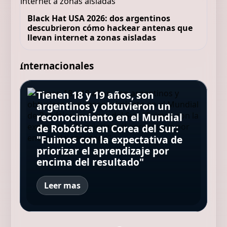
Black Hat USA 2026: dos argentinos
descubrieron cómo hackear antenas que
llevan internet a zonas aisladas
Internacionales
Tienen 18 y 19 años, son
Demis Hassabis, jefe de IA de
argentinos y obtuvieron un
Google: "Nadie en el mundo
reconocimiento en el Mundial
Creció en un palacio, escribió
Una colilla provocó el incendio
sabe con certeza qué va a
de Robótica en Corea del Sur:
cinco novelas y murió sin
que dejó 168 muertos en Hong
Atropelló, hirió a tres personas
pasar de aquí en adelante, y
"Fuimos con la expectativa de
publicar ninguna: décadas
Kong: qué determinó la
y huyó: lo encontraron
hasta los expertos no están de
priorizar el aprendizaje por
después, su nieto hizo que el
investigación
"acurrucado" bajo la cama
acuerdo"
encima del resultado"
mundo la leyera
Leer mas