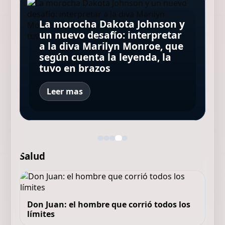
La morocha Dakota Johnson y
Minnie Driver, ex de Matt
Qué ver en Disney+ hoy: las 10
un nuevo desafío: interpretar
Damon, contó que sobrevivió
Los Beatles: cinco secretos
series y películas que lideran
a la diva Marilyn Monroe, que
a un grave accidente de
que esconde la icónica foto de
el ranking este sábado 8 de
Sharon Tate y su terrible final
según cuenta la leyenda, la
autos: "Estoy muy agradecida
la tapa de "Abbey Road"
agosto de 2026 en Argentina
en manos del Clan Manson
tuvo en brazos
de estar viva"
Leer mas
Salud
Don Juan: el hombre que corrió todos los
límites