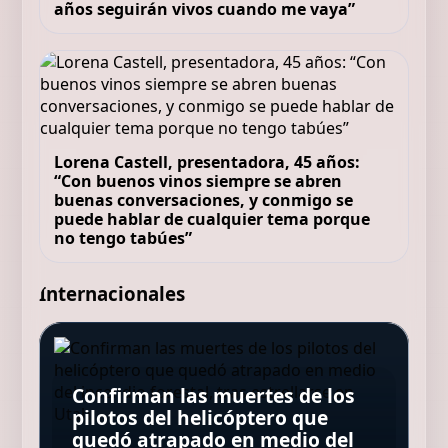
años seguirán vivos cuando me vaya”
Lorena Castell, presentadora, 45 años:
“Con buenos vinos siempre se abren
buenas conversaciones, y conmigo se
puede hablar de cualquier tema porque
no tengo tabúes”
Internacionales
Quim Masferrer, actor, 55 años:
“Desde que quitaron los peajes,
María José Salgado,
la AP-7 se ha convertido en una
Confirman las muertes de los
farmacéutica: “Para lucir un
especie de túnel del tiempo en
pilotos del helicóptero que
Una colilla provocó el incendio
buen cabello debes saber si
Atropelló, hirió a tres personas
el que sabes cuándo entras,
quedó atrapado en medio del
que dejó 168 muertos en Hong