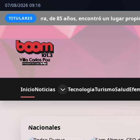
07/08/2026 09:16
 encontró un lugar propio
Zhan Qiao Lin, chino que vive
TITULARES
Inicio
Noticias
Tecnologia
Turismo
Salud
Efe
Nacionales