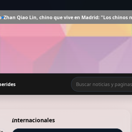
 en Madrid: "Los chinos no van a los hospitales en Espa
merides
Internacionales