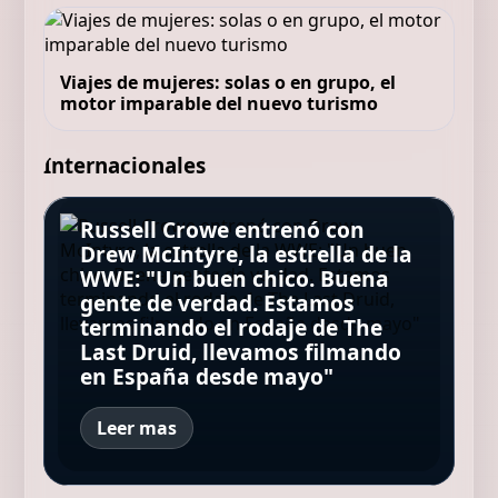
Viajes de mujeres: solas o en grupo, el
motor imparable del nuevo turismo
Internacionales
Russell Crowe entrenó con
La película de Jean-Jacques
Drew McIntyre, la estrella de la
Annaud, basada en un libro
Una mujer embarazada cayó
WWE: "Un buen chico. Buena
Gerard Piqué, 39 años: “Yo no
La Justicia condenó a dos
que ha vendido 3 millones de
desde el noveno piso de un
gente de verdad. Estamos
hago negocios para ganar
streamers por humillar y
copias y ha sido traducido a
edificio y murió, pero su bebé
terminando el rodaje de The
dinero, pero el dinero es el
maltratar a un influencer
más de 50 idiomas, está
sobrevivió milagrosamente:
Last Druid, llevamos filmando
reflejo de tener éxito y todo el
hasta su muerte
disponible en Netflix
"Es una niña feliz y sana"
en España desde mayo"
mundo quiere tener éxito"
Leer mas