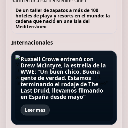
De un taller de zapatos a más de 100
hoteles de playa y resorts en el mundo: la
cadena que nació en una isla del
Mediterráneo
Internacionales
Russell Crowe entrenó con
La película de Jean-Jacques
Drew McIntyre, la estrella de la
Annaud, basada en un libro
Una mujer embarazada cayó
WWE: "Un buen chico. Buena
Ayrton Senna, leyenda de la
que ha vendido 3 millones de
La Justicia condenó a dos
desde el noveno piso de un
gente de verdad. Estamos
Fórmula 1: "Siempre busca
copias y ha sido traducido a
streamers por humillar y
edificio y murió, pero su bebé
terminando el rodaje de The
mucha fuerza, mucha
más de 50 idiomas, está
maltratar a un influencer
sobrevivió milagrosamente:
Last Druid, llevamos filmando
determinación y haz todo con
disponible en Netflix
hasta su muerte
"Es una niña feliz y sana"
en España desde mayo"
mucho amor"
Leer mas