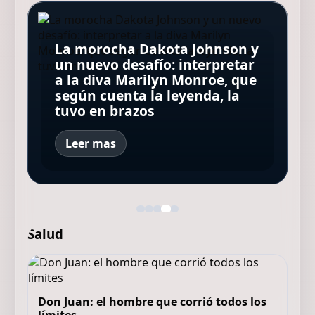
La morocha Dakota Johnson y
Minnie Driver, ex de Matt
Qué ver en Disney+ hoy: las 10
un nuevo desafío: interpretar
Damon, contó que sobrevivió
Los Beatles: cinco secretos
series y películas que lideran
a la diva Marilyn Monroe, que
a un grave accidente de
que esconde la icónica foto de
el ranking este sábado 8 de
Sharon Tate y su terrible final
según cuenta la leyenda, la
autos: "Estoy muy agradecida
la tapa de "Abbey Road"
agosto de 2026 en Argentina
en manos del Clan Manson
tuvo en brazos
de estar viva"
Leer mas
Salud
Don Juan: el hombre que corrió todos los