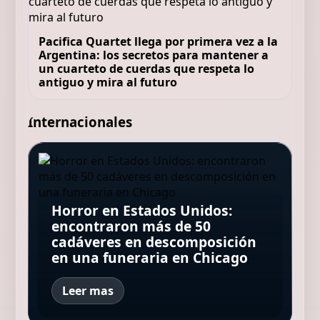
Pacifica Quartet llega por primera vez a la
Argentina: los secretos para mantener a
un cuarteto de cuerdas que respeta lo
antiguo y mira al futuro
Internacionales
Tienen 18 y 19 años, son
Demis Hassabis, jefe de IA de
argentinos y obtuvieron un
Google: "Nadie en el mundo
reconocimiento en el Mundial
Creció en un palacio, escribió
sabe con certeza qué va a
de Robótica en Corea del Sur:
cinco novelas y murió sin
Horror en Estados Unidos:
Desvelan el sueldo que pide
pasar de aquí en adelante, y
"Fuimos con la expectativa de
publicar ninguna: décadas
encontraron más de 50
Fernando Alonso para renovar
hasta los expertos no están de
priorizar el aprendizaje por
después, su nieto hizo que el
cadáveres en descomposición
con Aston Martin y hasta
acuerdo"
encima del resultado"
mundo la leyera
en una funeraria en Chicago
cuándo quiere firmar
Leer mas