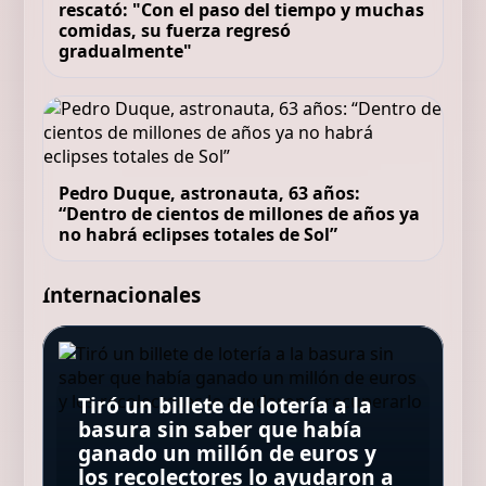
rescató: "Con el paso del tiempo y muchas
comidas, su fuerza regresó
gradualmente"
Pedro Duque, astronauta, 63 años:
“Dentro de cientos de millones de años ya
no habrá eclipses totales de Sol”
Internacionales
Pep Guardiola, 55 años: “Mi
padre tiene 95 años y todavía
Tiró un billete de lotería a la
me dice: 'Sé una buena
Una isla griega busca
basura sin saber que había
persona, sé amable con la
voluntarios: ofrece
La NASA confirma que restos
ganado un millón de euros y
Avenida Brasil 2 suma nuevos
gente siempre'; es el mejor
alojamiento gratuito a cambio
de un cohete de SpaceX
los recolectores lo ayudaron a
actores: quiénes acompañarán