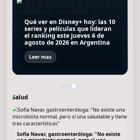
El regreso de Andy
Día D Bajo presión, la película
Kusnetzoff: su mirada del
Qué ver en Disney+ hoy: las 10
con Brendan Fraser que
La invitación, o Te invito a mi
Canelones, de Casciari, tiene
streaming y cómo competir
series y películas que lideran
cuenta una historia que es
fiestita (sexual) con Penélope
humor negro, thriller y a
con Mirtha Legrand en la TV
el ranking este jueves 6 de
verdad, aunque usted no lo
Cruz
Barassi y Agustín Aristarán
que Pergolini dio por muerta
agosto de 2026 en Argentina
crea
Leer mas
Salud
Sofía Navar, gastroenteróloga: "No existe