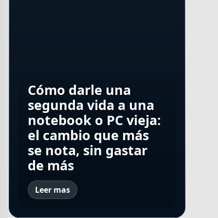
Los albañiles
Cómo darle una
coinciden: "Obras
Italia confirma que
segunda vida a una
que antes podían
Cómo reinterpretar
la cultura impulsa el
notebook o PC vieja:
durar seis o siete
la mística del golf
turismo, el empleo y
el cambio que más
meses ahora se van a
con una impronta
el desarrollo
se nota, sin gastar
ocho o nueve"
contemporánea
económico
de más
Leer mas