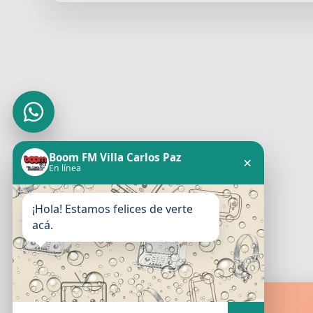
Boom FM Villa Carlos Paz
×
En línea
¡Hola! Estamos felices de verte
acá.
Boom FM