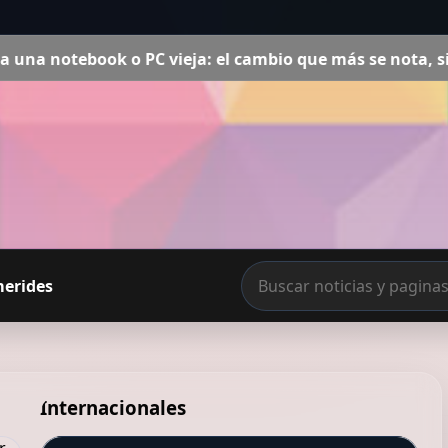
C vieja: el cambio que más se nota, sin gastar de más
merides
Internacionales