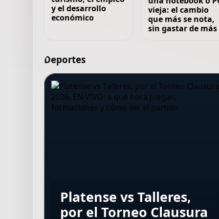
una notebook o P
y el desarrollo
vieja: el cambio
económico
que más se nota,
sin gastar de más
Deportes
Sarmiento vs
La historia de película
La historia de Faten
Vélez vs
Platense vs Talleres,
Independiente
del argentino que hizo
Ben Omar el Azizi, la
Independiente, por el
por el Torneo Clausura
Rivadavia por el