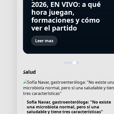
ascender a Aruba en la
gran promesa del
Torneo Clausura 2026,
2026, EN VIVO: a qué
Torneo Clausura 2026,
Copa Davis y preparó el
fútbol marroquí que
EN VIVO: a qué hora
hora juegan,
EN VIVO: a qué hora
equipo en un
murió ahogada en el
juegan, formaciones y
formaciones y cómo
juegan, formaciones y
container de Cañuelas
cruce masivo a Ceuta
cómo ver el partido
ver el partido
cómo ver el partido
Leer mas
Salud
Sofía Navar, gastroenteróloga: "No existe
una microbiota normal, pero sí una
saludable y tiene tres características"