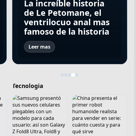
formarán parte de
Gran Hermano sorteó
Campanita, flamante
La increíble historia
los 35 años de
Moria, la serie que
una casa dentro de la
eliminada de Gran
de Le Petomane, el
"casados" y qué mejor
estrenará Netflix para
casa, pero el reality
Hermano ¿es o se
ventrilocuo anal mas
que celebrarlo con
celebrar sus 80 años
sigue sin despegar
hace?
famoso de la historia
canciones de amor
Leer mas
Tecnologia