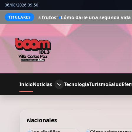
06/08/2026 09:50
 frutos"
Cómo darle una segunda vida a una notebook o P
TITULARES
Inicio
Noticias
Tecnologia
Turismo
Salud
Efe
Nacionales