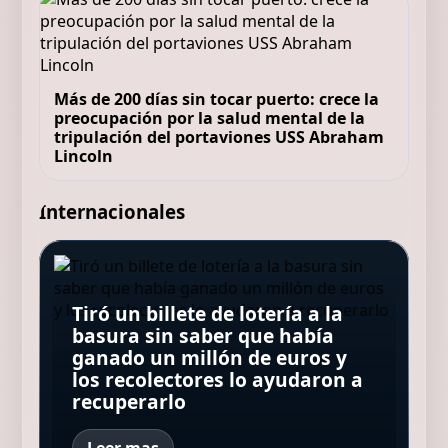
Más de 200 días sin tocar puerto: crece la
preocupación por la salud mental de la
tripulación del portaviones USS Abraham
Lincoln
Internacionales
Pep Guardiola, 55 años: “Mi
padre tiene 95 años y todavía
Tiró un billete de lotería a la
Una isla griega busca
me dice: 'Sé una buena
basura sin saber que había
voluntarios: ofrece
persona, sé amable con la
La NASA confirma que restos
ganado un millón de euros y
Avenida Brasil 2 suma nuevos
alojamiento gratuito a cambio
gente siempre'; es el mejor
de un cohete de SpaceX
los recolectores lo ayudaron a
actores: quiénes acompañarán
de cinco horas de trabajo al día
consejo que recibí”
impactaron en la Luna
recuperarlo
al elenco original