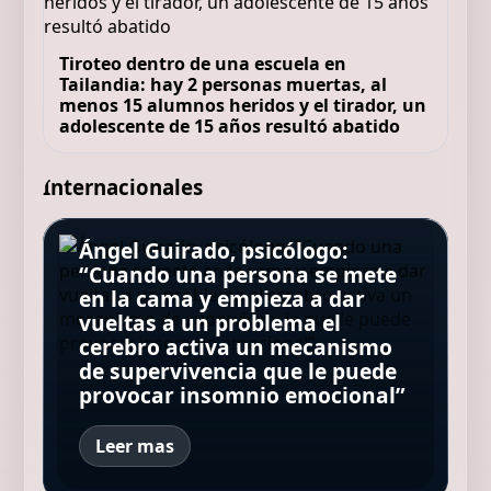
Tiroteo dentro de una escuela en
Tailandia: hay 2 personas muertas, al
menos 15 alumnos heridos y el tirador, un
adolescente de 15 años resultó abatido
Internacionales
Ángel Guirado, psicólogo:
“Cuando una persona se mete
Sabah Hamed, la ceutí que ha
en la cama y empieza a dar
convertido su casa en un
Blue Origin reveló qué causó la
vueltas a un problema el
Nació una cría de elefante de
punto de ayuda humanitaria y
Qué fue de la vida de Tifón, de
explosión del cohete New
cerebro activa un mecanismo
Sumatra en Madrid: una
atiende a unos 400 migrantes
Avenida Brasil, tras el éxito de
Glenn que sacudió Cabo
de supervivencia que le puede
esperanza para una especie al
al día: “Llevan días sin comer”
la telenovela
Cañaveral
provocar insomnio emocional”
borde de la extinción
Leer mas