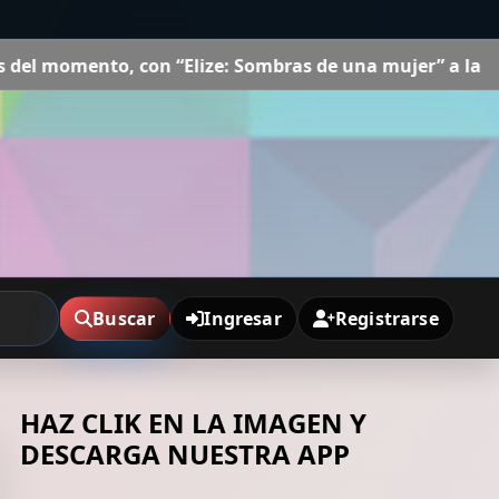
Elize: Sombras de una mujer” a la cabeza
Minnie Driver,
Buscar
Ingresar
Registrarse
HAZ CLIK EN LA IMAGEN Y
DESCARGA NUESTRA APP