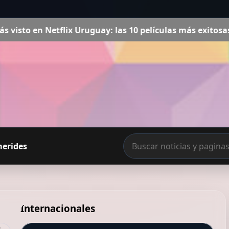
ruguay: las 10 películas más exitosas del momento, con “
merides
Internacionales