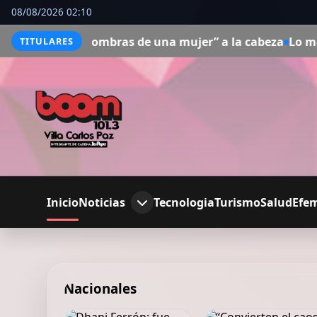
08/08/2026 02:10
ras de una mujer” a la cabeza
Lo más visto en Netflix U
TITULARES
Inicio
Noticias
Tecnologia
Turismo
Salud
Efe
Nacionales