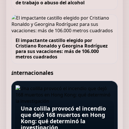
de trabajo o abuso del alcohol
El impactante castillo elegido por
Cristiano Ronaldo y Georgina Rodríguez
para sus vacaciones: más de 106.000
metros cuadrados
Internacionales
Carlos Soria Fontán, alpinista,
Mario Picazo, meteorólogo:
87 años: “Amigos de mi edad
“Con olas de calor cada vez
han desaparecido o están
más frecuentes y lluvias
encerrados en casa; yo tengo
Una colilla provocó el incendio
Un dron filmó por primera vez
torrenciales más intensas, las
prótesis en la rodilla y sigo
que dejó 168 muertos en Hong
Atropelló, hirió a tres personas
el nacimiento de una ballena
cubiertas vegetales ofrecen
subiendo montañas de 8.000
Kong: qué determinó la
y huyó: lo encontraron
jorobada en medio del mar
una doble protección”
metros”
investigación
"acurrucado" bajo la cama