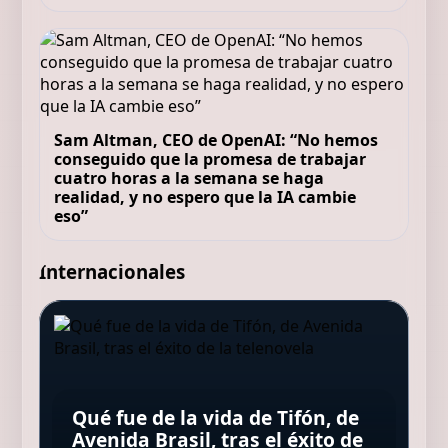
Sam Altman, CEO de OpenAI: “No hemos
conseguido que la promesa de trabajar
cuatro horas a la semana se haga
realidad, y no espero que la IA cambie
eso”
Internacionales
Ángel Guirado, psicólogo:
“Cuando una persona se mete
en la cama y empieza a dar
Sabah Hamed, la ceutí que ha
vueltas a un problema el
convertido su casa en un
Blue Origin reveló qué causó la
Nació una cría de elefante de
cerebro activa un mecanismo
punto de ayuda humanitaria y
explosión del cohete New
Qué fue de la vida de Tifón, de
Sumatra en Madrid: una
de supervivencia que le puede
atiende a unos 400 migrantes
Glenn que sacudió Cabo
Avenida Brasil, tras el éxito de
esperanza para una especie al