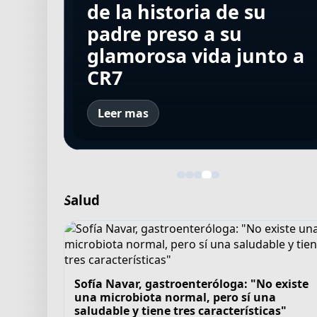
Madrid: pagaron 160
tras casi dos años: "Es
española que corrió
de la historia de su
ascender a Aruba en la
millones de dólares y
una nueva
bajo 52 grados y lo
padre preso a su
Copa Davis y preparó el
superó a Bellingham,
oportunidad, un nuevo
comparó con una "air
glamorosa vida junto a
equipo en un
Bale y Cristiano
desafío para mí"
fryer"
CR7
container de Cañuelas
Leer mas
Salud
Sofía Navar, gastroenteróloga: "No existe
una microbiota normal, pero sí una
saludable y tiene tres características"