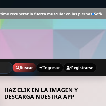
a fuerza muscular en las piernas
Sofía Navar, gastroente
Buscar
Ingresar
Registrarse
HAZ CLIK EN LA IMAGEN Y
DESCARGA NUESTRA APP