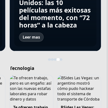
exitosas del
exitosas del
películas más exitosas
Unidos: las 10
exitosas del
momento, con “Elize:
momento, con “Elize:
del momento, con
películas más exitosas
momento, con “Elize:
Sombras de una
Sombras de una
“Elize: Sombras de una
del momento, con “72
Sombras de una
mujer” a la cabeza
mujer” a la cabeza
mujer” a la cabeza
horas” a la cabeza
mujer” a la cabeza
Leer mas
Tecnologia
Te ofrecen trabajo,
BSides Las Vegas: