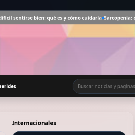
ien: qué es y cómo cuidarla
Sarcopenia: cómo recuperar l
merides
Internacionales