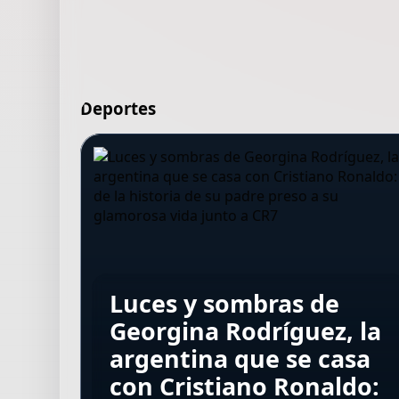
Deportes
Luces y sombras de
Yan Diomandé, el
Georgina Rodríguez, la
fichaje más caro de la
Tomás Lavanini
Del frío al horno: la
argentina que se casa
La historia de película
historia de Real
regresa a Los Pumas
ultramaratonista
con Cristiano Ronaldo:
del argentino que hizo