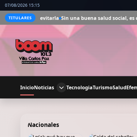
07/08/2026 15:15
evitarla
Sin una buena salud social, es difícil sentirse b
TITULARES
Inicio
Noticias
Tecnologia
Turismo
Salud
Efe
Nacionales