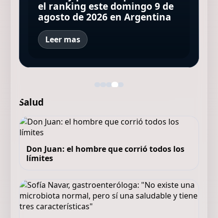
el primer round entre Mirtha
dejando un hendija para la
Glee, la serie que muchos
el ranking este domingo 9 de
las conocí, me
Legrand y Andy Kusnetzoff
luz
dicen que está maldita
agosto de 2026 en Argentina
impresionaron”
Leer mas
Salud
Don Juan: el hombre que corrió todos los
límites