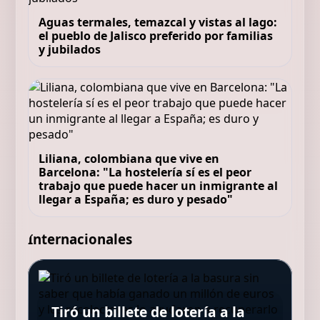
Aguas termales, temazcal y vistas al lago:
el pueblo de Jalisco preferido por familias
y jubilados
Liliana, colombiana que vive en
Barcelona: "La hostelería sí es el peor
trabajo que puede hacer un inmigrante al
llegar a España; es duro y pesado"
Internacionales
Pep Guardiola, 55 años: “Mi
padre tiene 95 años y todavía
Tiró un billete de lotería a la