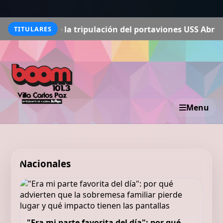
 de la tripulación del portaviones USS Abraham Lincoln
L
TITULARES
Menu
Nacionales
"Era mi parte favorita del día": por qué